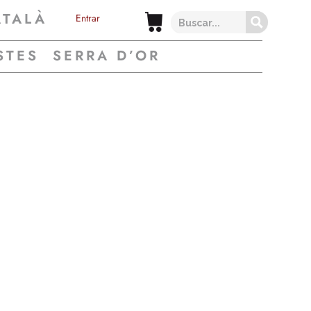
ATALÀ
Entrar
STES
SERRA D’OR