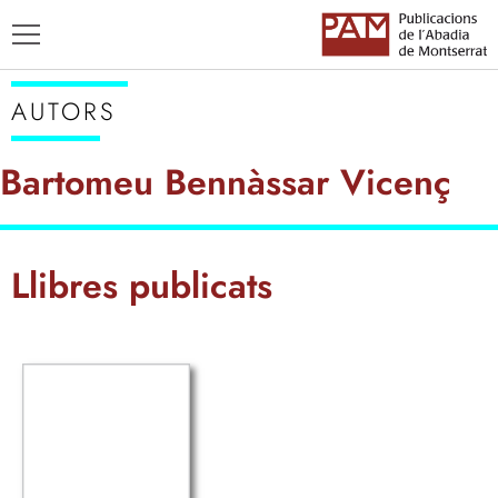
AUTORS
Bartomeu Bennàssar Vicenç
TÍTOLS
Llibres publicats
AUTORS
ENSENYAMENT CATALÀ