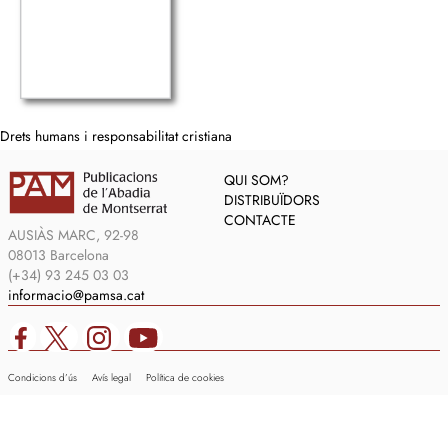
Drets humans i responsabilitat cristiana
QUI SOM?
DISTRIBUÏDORS
CONTACTE
AUSIÀS MARC, 92-98
08013 Barcelona
(+34) 93 245 03 03
informacio@pamsa.cat
Condicions d’ús
Avís legal
Política de cookies