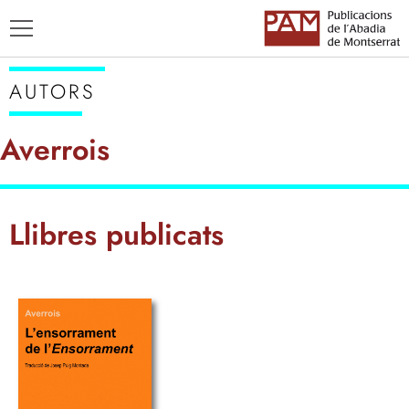
AUTORS
Averrois
TÍTOLS
Llibres publicats
AUTORS
ENSENYAMENT CATALÀ