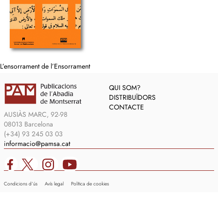
L’ensorrament de l’Ensorrament
QUI SOM?
DISTRIBUÏDORS
CONTACTE
AUSIÀS MARC, 92-98
08013 Barcelona
(+34) 93 245 03 03
informacio@pamsa.cat
Condicions d’ús
Avís legal
Política de cookies