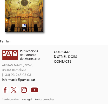
Fer llum
QUI SOM?
DISTRIBUÏDORS
CONTACTE
AUSIÀS MARC, 92-98
08013 Barcelona
(+34) 93 245 03 03
informacio@pamsa.cat
Condicions d’ús
Avís legal
Política de cookies