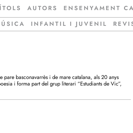
ÍTOLS
AUTORS
ENSENYAMENT C
MÚSICA
INFANTIL I JUVENIL
REVI
de pare basconavarrès i de mare catalana, als 20 anys
esia i forma part del grup literari “Estudiants de Vic”,