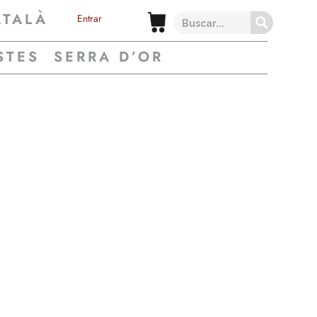
ATALÀ
Entrar
STES
SERRA D’OR