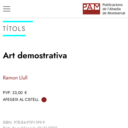
TÍTOLS
Art demostrativa
TÍTOLS
AUTORS
Ramon Llull
ENSENYAMENT CATALÀ
33,00
€
AFEGEIX AL CISTELL
ISBN: 978-84-9191-199-9