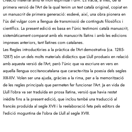
creació material amb el món espiritual i diví. Es tracta, a més, de la
primera versió de l'Art de la qual tenim un text català original, copiat en
un manuscrit de primera generació: esdevé, així, una obra pionera en
l'ús del vulgar com a llengua de transmissió de continguts filosòfics i
científics. La present edició es basa en l'únic testimoni català manuscrit,
sistemàticament comparat amb els manuscrits llatins i amb les edicions
impreses anteriors, tant llatines com catalanes.
Les Regles introductòries a la pràctica de l'Art demostrativa (ca. 1285-
1287) són un dels molts materials didàctics que Llull produeix en relació
amb aquesta versió de l'Art, però l'únic que va escriure en vers en
aquella llengua occitanocatalana que caracte-ritza la poesia dels segles
XIII-XIV. Volen ser una ajuda, gràcies a la rima, per a la memorització
de les regles principals que permeten fer funcionar l'Art. Ja en vida de
Llull l'obra va ser traduïda en prosa llatina, versió que havia restat
inèdita fins a la present edició, que inclou també una traducció al
francès produïda al segle XVII i la reelaboració feta pels editors de
l'edició moguntina de l'obra de Llull al segle XVIII.