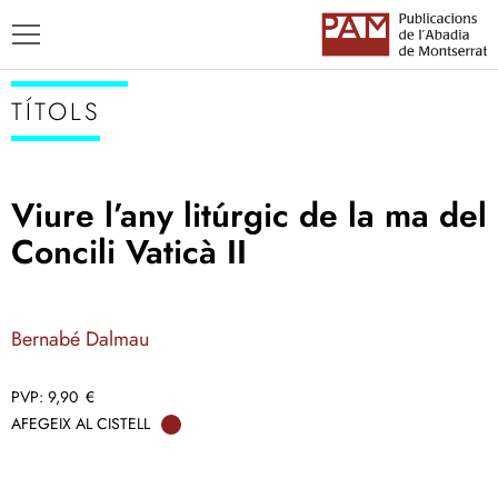
TÍTOLS
Viure l’any litúrgic de la ma del
TÍTOLS
Concili Vaticà II
AUTORS
ENSENYAMENT CATALÀ
Bernabé Dalmau
9,90
€
AFEGEIX AL CISTELL