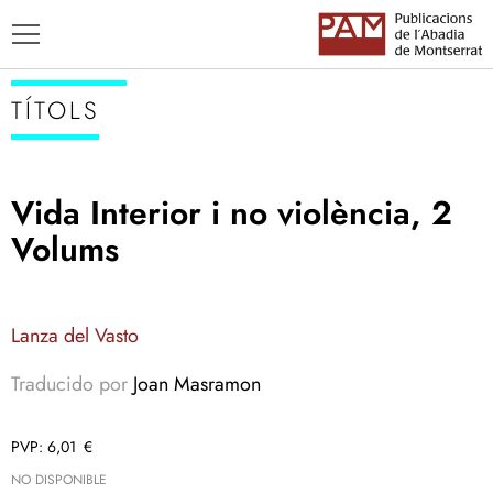
TÍTOLS
Vida Interior i no violència, 2
TÍTOLS
Volums
AUTORS
ENSENYAMENT CATALÀ
Lanza del Vasto
Traducido por
Joan Masramon
6,01
€
NO DISPONIBLE