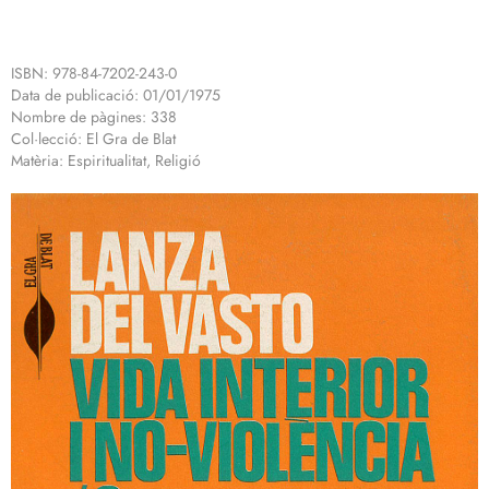
ISBN: 978-84-7202-243-0
Data de publicació: 01/01/1975
Nombre de pàgines: 338
Col·lecció: El Gra de Blat
Matèria: Espiritualitat, Religió