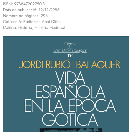
ISBN: 978847202750-3
Data de publicació: 19/12/1985
Nombre de pàgines: 296
Col·lecció: Biblioteca Abat Oliba
Matèria: Història, Història Medieval