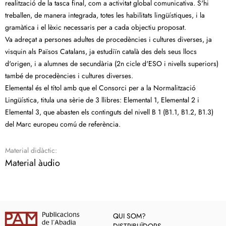
realització de la tasca final, com a activitat global comunicativa. S'hi
treballen, de manera integrada, totes les habilitats lingüístiques, i la
gramàtica i el lèxic necessaris per a cada objectiu proposat.
Va adreçat a persones adultes de procedències i cultures diverses, ja
visquin als Països Catalans, ja estudiïn català des dels seus llocs
d'origen, i a alumnes de secundària (2n cicle d'ESO i nivells superiors)
també de procedències i cultures diverses.
Elemental és el títol amb que el Consorci per a la Normalització
Lingüística, titula una sèrie de 3 llibres: Elemental 1, Elemental 2 i
Elemental 3, que abasten els continguts del nivell B 1 (B1.1, B1.2, B1.3)
del Marc europeu comú de referència.
Material didàctic:
Material àudio
QUI SOM?