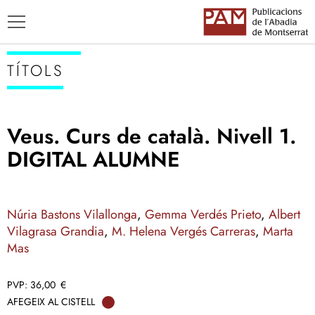
TÍTOLS
Veus. Curs de català. Nivell 1.
TÍTOLS
DIGITAL ALUMNE
AUTORS
ENSENYAMENT CATALÀ
Núria Bastons Vilallonga
,
Gemma Verdés Prieto
,
Albert
Vilagrasa Grandia
,
M. Helena Vergés Carreras
,
Marta
Mas
36,00
€
AFEGEIX AL CISTELL