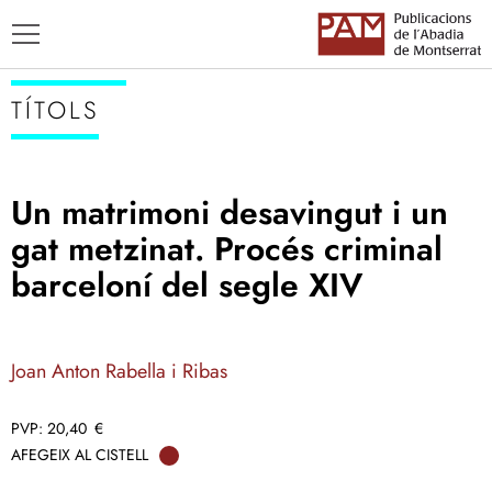
TÍTOLS
Un matrimoni desavingut i un
TÍTOLS
gat metzinat. Procés criminal
AUTORS
barceloní del segle XIV
ENSENYAMENT CATALÀ
Joan Anton Rabella i Ribas
20,40
€
AFEGEIX AL CISTELL