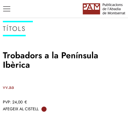
TÍTOLS
Trobadors a la Península
TÍTOLS
Ibèrica
AUTORS
ENSENYAMENT CATALÀ
vv.aa
24,00
€
AFEGEIX AL CISTELL