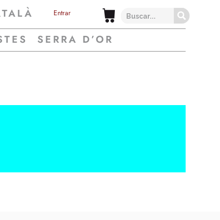
ATALÀ
Entrar
STES
SERRA D’OR