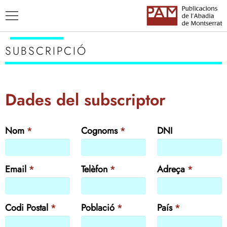
SUBSCRIPCIÓ
Dades del subscriptor
TÍTOLS
AUTORS
Nom
*
Cognoms
*
DNI
ENSENYAMENT CATALÀ
Email
*
Telèfon
*
Adreça
*
Codi Postal
*
Població
*
País
*