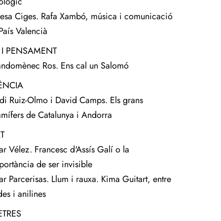
ològic
resa Ciges. Rafa Xambó, música i comunicació
 País Valencià
 I PENSAMENT
andomènec Ros. Ens cal un Salomó
ÈNCIA
rdi Ruiz-Olmo i David Camps. Els grans
mífers de Catalunya i Andorra
T
lar Vélez. Francesc d'Assís Galí o la
portància de ser invisible
lar Parcerisas. Llum i rauxa. Kima Guitart, entre
es i anilines
ETRES