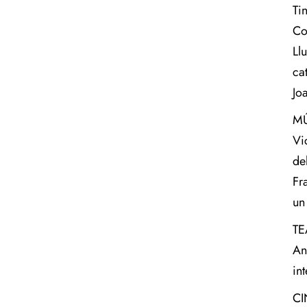
Ti
Co
Ll
ca
Jo
MÚ
Vi
de
Fr
un
TE
An
in
C