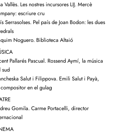
na Vallès. Les nostres incursores LIJ. Mercè
mpany: escriure cru
uís Serrasolses. Pel país de Joan Bodon: les dues
tedrals
aquim Noguero. Biblioteca Altaió
SICA
cent Pallarés Pascual. Rossend Aymí, la música
l sud
ancheska Salut i Filippova. Emili Salut i Payà,
 compositor en el gulag
ATRE
dreu Gomila. Carme Portacelli, director
ternacional
INEMA