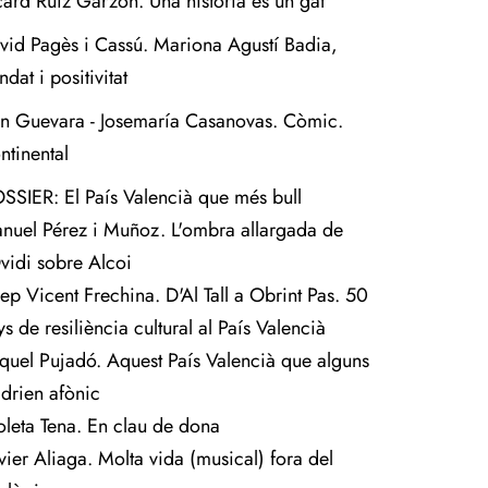
card Ruiz Garzón. Una història és un gat
vid Pagès i Cassú. Mariona Agustí Badia,
dat i positivitat
án Guevara - Josemaría Casanovas. Còmic.
ntinental
SSIER: El País Valencià que més bull
nuel Pérez i Muñoz. L'ombra allargada de
Ovidi sobre Alcoi
sep Vicent Frechina. D'Al Tall a Obrint Pas. 50
s de resiliència cultural al País Valencià
quel Pujadó. Aquest País Valencià que alguns
ldrien afònic
oleta Tena. En clau de dona
vier Aliaga. Molta vida (musical) fora del