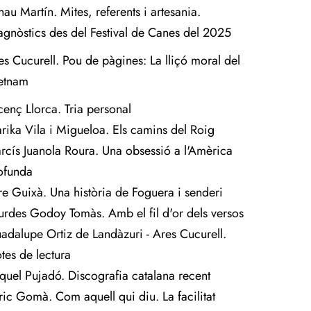
nau Martín. Mites, referents i artesania.
agnòstics des del Festival de Canes del 2025
es Cucurell. Pou de pàgines: La lliçó moral del
etnam
cenç Llorca. Tria personal
rika Vila i Migueloa. Els camins del Roig
rcís Juanola Roura. Una obsessió a l'Amèrica
ofunda
re Guixà. Una història de Foguera i senderi
urdes Godoy Tomàs. Amb el fil d'or dels versos
adalupe Ortiz de Landàzuri - Ares Cucurell.
tes de lectura
quel Pujadó. Discografia catalana recent
ric Gomà. Com aquell qui diu. La facilitat