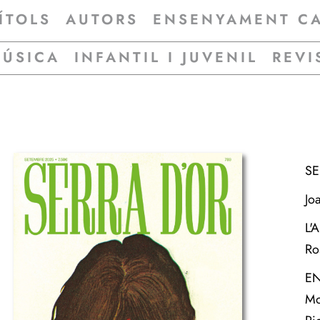
ÍTOLS
AUTORS
ENSENYAMENT C
MÚSICA
INFANTIL I JUVENIL
REVI
SE
Jo
L'
Ro
EN
Mo