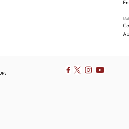
En
Mat
Co
Ab
DORS