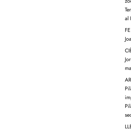
zo
Te
al
FE
Jo
CI
Jo
ma
AR
Pi
im
Pi
sed
LL