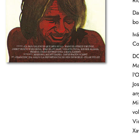
Ri
Da
bon
Iv
Co
DO
Ma
l'
Jo
any
Mi
vo
Vi
Xa