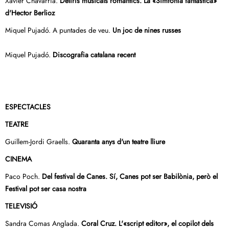
Xavier Chavarria.
Deliris musicals romàntics. La «Simfonia fantàstica»
d'Hector Berlioz
Miquel Pujadó. A puntades de veu.
Un joc de nines russes
Miquel Pujadó.
Discografia catalana recent
ESPECTACLES
TEATRE
Guillem-Jordi Graells.
Quaranta anys d'un teatre lliure
CINEMA
Paco Poch.
Del festival de Canes. Sí, Canes pot ser Babilònia, però el
Festival pot ser casa nostra
TELEVISIÓ
Sandra Comas Anglada.
Coral Cruz. L'«script editor», el copilot dels