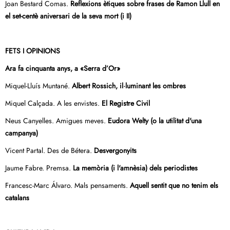
Joan Bestard Comas.
Reflexions ètiques sobre frases de Ramon Llull en
el set-centè aniversari de la seva mort (i II)
FETS I OPINIONS
Ara fa cinquanta anys, a «Serra d’Or»
Miquel-Lluís Muntané.
Albert Rossich, il·luminant les ombres
Miquel Calçada. A les envistes.
El Registre Civil
Neus Canyelles. Amigues meves.
Eudora Welty (o la utilitat d'una
campanya)
Vicent Partal. Des de Bétera.
Desvergonyits
Jaume Fabre. Premsa.
La memòria (i l'amnèsia) dels periodistes
Francesc-Marc Álvaro. Mals pensaments.
Aquell sentit que no tenim els
catalans