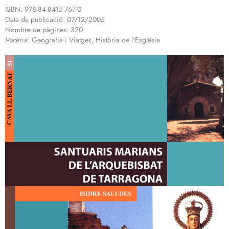
ISBN: 978-84-8415-767-0
Data de publicació: 07/12/2005
Nombre de pàgines: 320
Matèria: Geografia i Viatges, Història de l'Església