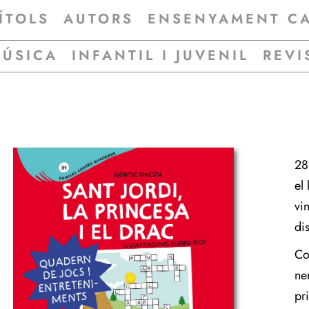
ÍTOLS
AUTORS
ENSENYAMENT C
MÚSICA
INFANTIL I JUVENIL
REVI
28
el
vi
di
Co
ne
pri