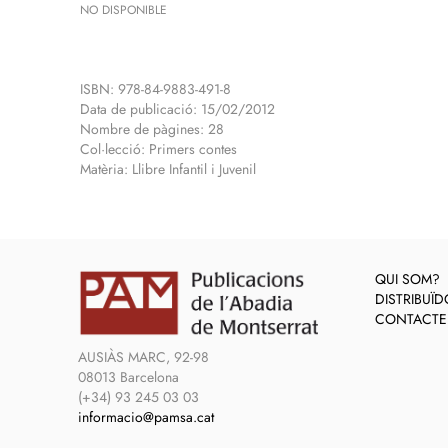
NO DISPONIBLE
ISBN: 978-84-9883-491-8
Data de publicació: 15/02/2012
Nombre de pàgines: 28
Col·lecció: Primers contes
Matèria: Llibre Infantil i Juvenil
QUI SOM?
DISTRIBUÏ
CONTACTE
AUSIÀS MARC, 92-98
08013 Barcelona
(+34) 93 245 03 03
informacio@pamsa.cat