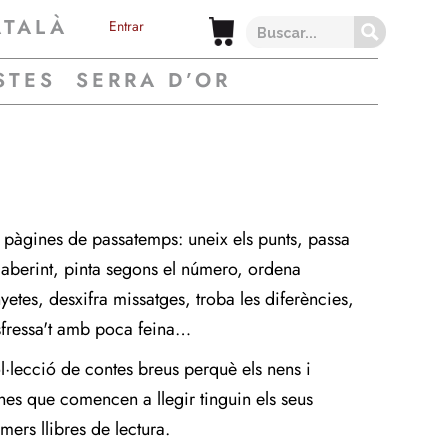
ATALÀ
Entrar
STES
SERRA D’OR
 pàgines de passatemps: uneix els punts, passa
 laberint, pinta segons el número, ordena
nyetes, desxifra missatges, troba les diferències,
sfressa't amb poca feina…
l·lecció de contes breus perquè els nens i
nes que comencen a llegir tinguin els seus
mers llibres de lectura.