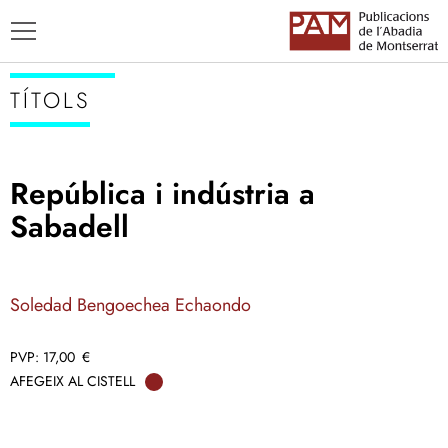
TÍTOLS
República i indústria a
TÍTOLS
Sabadell
AUTORS
ENSENYAMENT CATALÀ
Soledad Bengoechea Echaondo
17,00
€
AFEGEIX AL CISTELL