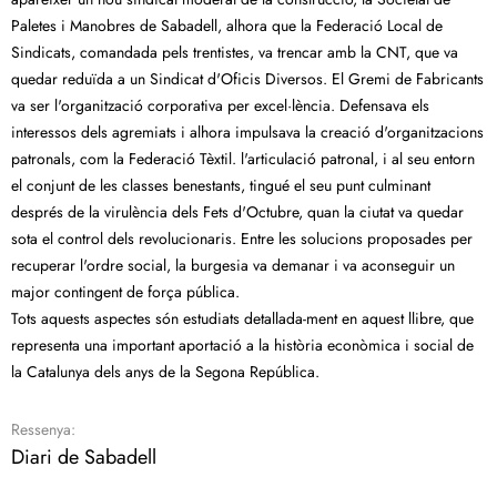
Paletes i Manobres de Sabadell, alhora que la Federació Local de
Sindicats, comandada pels trentistes, va trencar amb la CNT, que va
quedar reduïda a un Sindicat d'Oficis Diversos. El Gremi de Fabricants
va ser l'organització corporativa per excel·lència. Defensava els
interessos dels agremiats i alhora impulsava la creació d'organitzacions
patronals, com la Federació Tèxtil. l'articulació patronal, i al seu entorn
el conjunt de les classes benestants, tingué el seu punt culminant
després de la virulència dels Fets d'Octubre, quan la ciutat va quedar
sota el control dels revolucionaris. Entre les solucions proposades per
recuperar l'ordre social, la burgesia va demanar i va aconseguir un
major contingent de força pública.
Tots aquests aspectes són estudiats detallada-ment en aquest llibre, que
representa una important aportació a la història econòmica i social de
la Catalunya dels anys de la Segona República.
Ressenya:
Diari de Sabadell