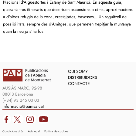
Nacional d'Aigüestortes i Estany de Sant Maurici. En aquesta guia,
quaranta-tres itineraris que descriuen ascensions a cims, aproximacions
a d'altres refugis de la zona, crestejades, travesses... Un reguitzell de
possibilitats, sempre des d'Amitges, que permeten trepitjar la muntanya
quan la neu ja s'ha fos.
QUI SOM?
DISTRIBUÏDORS
CONTACTE
AUSIÀS MARC, 92-98
08013 Barcelona
(+34) 93 245 03 03
informacio@pamsa.cat
Condicions d’ús
Avís legal
Política de cookies