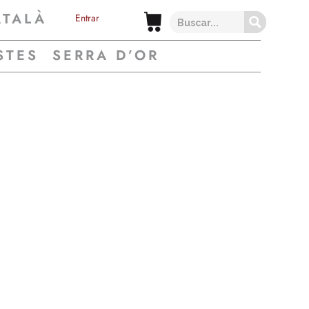
ATALÀ
Entrar
STES
SERRA D’OR