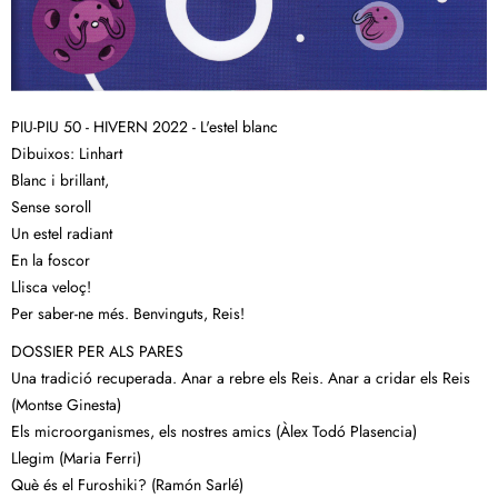
PIU-PIU 50 - HIVERN 2022 - L'estel blanc
Dibuixos: Linhart
Blanc i brillant,
Sense soroll
Un estel radiant
En la foscor
Llisca veloç!
Per saber-ne més. Benvinguts, Reis!
DOSSIER PER ALS PARES
Una tradició recuperada. Anar a rebre els Reis. Anar a cridar els Reis
(Montse Ginesta)
Els microorganismes, els nostres amics (Àlex Todó Plasencia)
Llegim (Maria Ferri)
Què és el Furoshiki? (Ramón Sarlé)