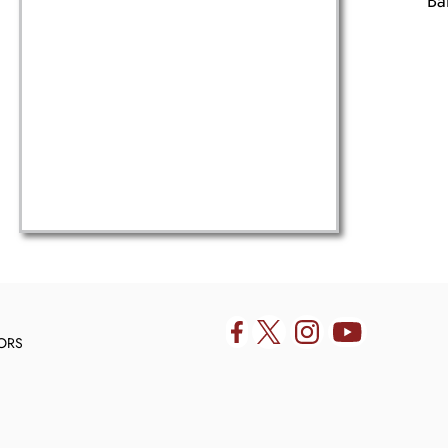
Ba
DORS