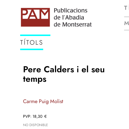
T
TÍTOLS
Pere Calders i el seu
temps
Carme Puig Molist
18,30
€
NO DISPONIBLE