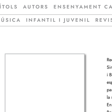
ÍTOLS
AUTORS
ENSENYAMENT C
MÚSICA
INFANTIL I JUVENIL
REVI
Re
Si
i 
es
pa
la 
En