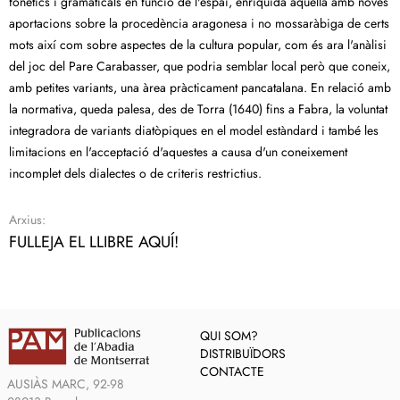
fonètics i gramaticals en funció de l'espai, enriquida aquella amb noves
aportacions sobre la procedència aragonesa i no mossaràbiga de certs
mots així com sobre aspectes de la cultura popular, com és ara l'anàlisi
del joc del Pare Carabasser, que podria semblar local però que coneix,
amb petites variants, una àrea pràcticament pancatalana. En relació amb
la normativa, queda palesa, des de Torra (1640) fins a Fabra, la voluntat
integradora de variants diatòpiques en el model estàndard i també les
limitacions en l'acceptació d'aquestes a causa d'un coneixement
incomplet dels dialectes o de criteris restrictius.
Arxius:
FULLEJA EL LLIBRE AQUÍ!
QUI SOM?
DISTRIBUÏDORS
CONTACTE
AUSIÀS MARC, 92-98