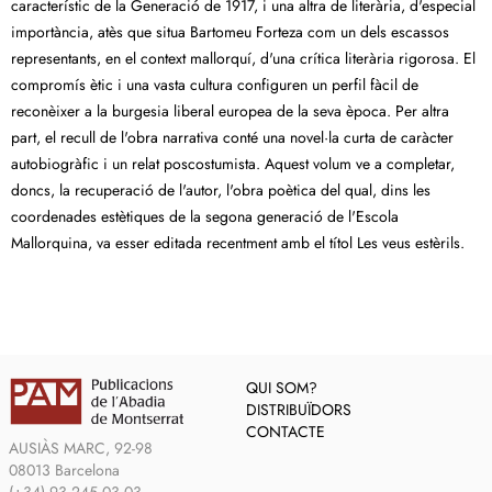
característic de la Generació de 1917, i una altra de literària, d'especial
importància, atès que situa Bartomeu Forteza com un dels escassos
representants, en el context mallorquí, d'una crítica literària rigorosa. El
compromís ètic i una vasta cultura configuren un perfil fàcil de
reconèixer a la burgesia liberal europea de la seva època. Per altra
part, el recull de l'obra narrativa conté una novel·la curta de caràcter
autobiogràfic i un relat poscostumista. Aquest volum ve a completar,
doncs, la recuperació de l'autor, l'obra poètica del qual, dins les
coordenades estètiques de la segona generació de l'Escola
Mallorquina, va esser editada recentment amb el títol Les veus estèrils.
QUI SOM?
DISTRIBUÏDORS
CONTACTE
AUSIÀS MARC, 92-98
08013 Barcelona
(+34) 93 245 03 03