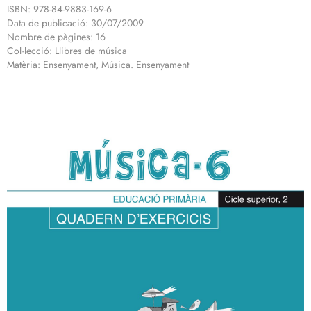
ISBN: 978-84-9883-169-6
Data de publicació: 30/07/2009
Nombre de pàgines: 16
Col·lecció: Llibres de música
Matèria: Ensenyament, Música. Ensenyament