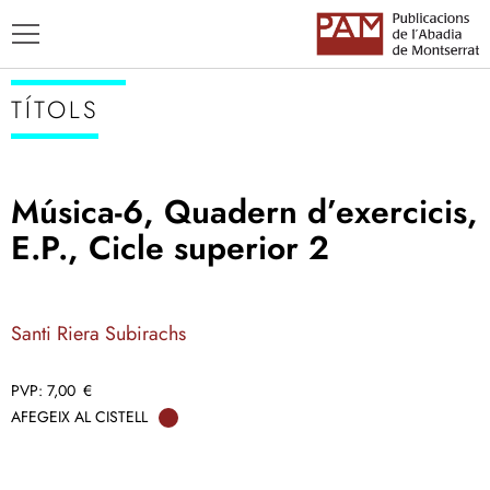
TÍTOLS
Música-6, Quadern d’exercicis,
TÍTOLS
E.P., Cicle superior 2
AUTORS
ENSENYAMENT CATALÀ
Santi Riera Subirachs
7,00
€
AFEGEIX AL CISTELL