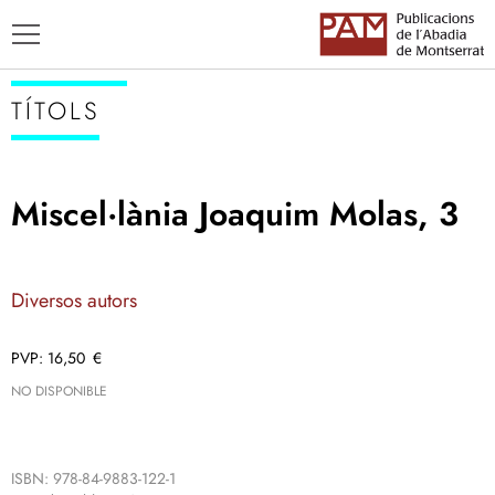
TÍTOLS
Miscel·lània Joaquim Molas, 3
TÍTOLS
AUTORS
Diversos autors
ENSENYAMENT CATALÀ
16,50
€
NO DISPONIBLE
ISBN: 978-84-9883-122-1