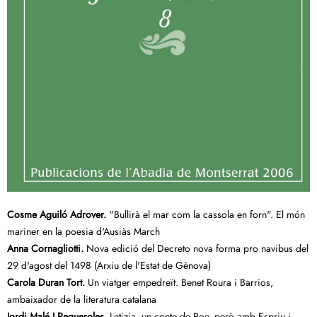
Cosme Aguiló Adrover.
"Bullirà el mar com la cassola en forn". El món
mariner en la poesia d'Ausiàs March
Anna Cornagliotti.
Nova edició del Decreto nova forma pro navibus del
29 d'agost del 1498 (Arxiu de l'Estat de Gènova)
Carola Duran Tort.
Un viatger empedreït. Benet Roura i Barrios,
ambaixador de la literatura catalana
Jordi Malé I Pegueroles.
Letizia, un conte de Poe, però amb Espriu i