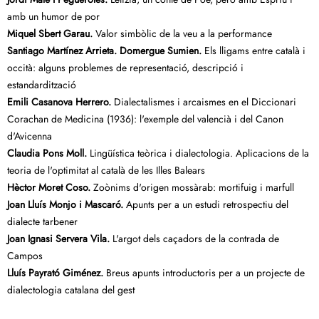
amb un humor de por
Miquel Sbert Garau.
Valor simbòlic de la veu a la performance
Santiago Martínez Arrieta. Domergue Sumien.
Els lligams entre català i
occità: alguns problemes de representació, descripció i
estandardització
Emili Casanova Herrero.
Dialectalismes i arcaismes en el Diccionari
Corachan de Medicina (1936): l'exemple del valencià i del Canon
d'Avicenna
Claudia Pons Moll.
Lingüística teòrica i dialectologia. Aplicacions de la
teoria de l'optimitat al català de les Illes Balears
Hèctor Moret Coso.
Zoònims d'origen mossàrab: mortifuig i marfull
Joan Lluís Monjo i Mascaró.
Apunts per a un estudi retrospectiu del
dialecte tarbener
Joan Ignasi Servera Vila.
L'argot dels caçadors de la contrada de
Campos
Lluís Payrató Giménez.
Breus apunts introductoris per a un projecte de
dialectologia catalana del gest