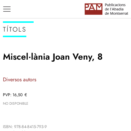
TÍTOLS
Miscel·lània Joan Veny, 8
TÍTOLS
AUTORS
Diversos autors
ENSENYAMENT CATALÀ
16,50
€
NO DISPONIBLE
ISBN: 978-84-8415-793-9