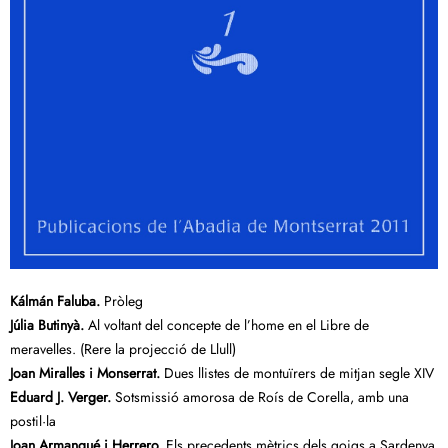
Kálmán Faluba.
Pròleg
Júlia Butinyà.
Al voltant del concepte de l’home en el Libre de
meravelles. (Rere la projecció de Llull)
Joan Miralles i Monserrat.
Dues llistes de montuïrers de mitjan segle XIV
Eduard J. Verger.
Sotsmissió amorosa de Roís de Corella, amb una
postil·la
Joan Armangué i Herrero.
Els precedents mètrics dels goigs a Sardenya