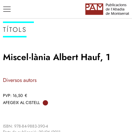
TÍTOLS
Miscel·lània Albert Hauf, 1
TÍTOLS
AUTORS
Diversos autors
ENSENYAMENT CATALÀ
16,50
€
AFEGEIX AL CISTELL
ISBN: 978-84-9883-390-4