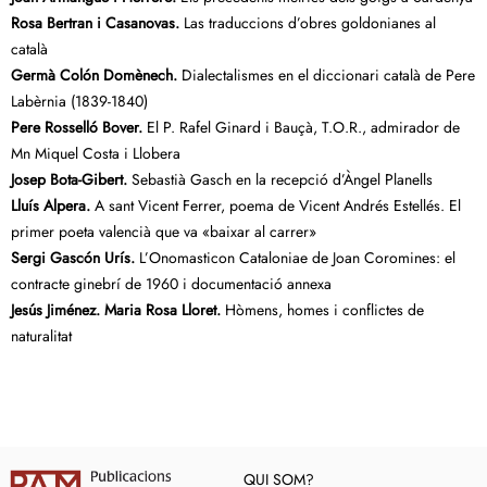
Rosa Bertran i Casanovas.
Las traduccions d’obres goldonianes al
català
Germà Colón Domènech.
Dialectalismes en el diccionari català de Pere
Labèrnia (1839-1840)
Pere Rosselló Bover.
El P. Rafel Ginard i Bauçà, T.O.R., admirador de
Mn Miquel Costa i Llobera
Josep Bota-Gibert.
Sebastià Gasch en la recepció d’Àngel Planells
Lluís Alpera.
A sant Vicent Ferrer, poema de Vicent Andrés Estellés. El
primer poeta valencià que va «baixar al carrer»
Sergi Gascón Urís.
L’Onomasticon Cataloniae de Joan Coromines: el
contracte ginebrí de 1960 i documentació annexa
Jesús Jiménez. Maria Rosa Lloret.
Hòmens, homes i conflictes de
naturalitat
QUI SOM?