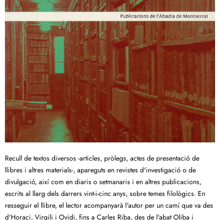
Recull de textos diversos -articles, pròlegs, actes de presentació de
llibres i altres materials-, apareguts en revistes d'investigació o de
divulgació, així com en diaris o setmanaris i en altres publicacions,
escrits al llarg dels darrers vint-i-cinc anys, sobre temes filològics. En
resseguir el llibre, el lector acompanyarà l'autor per un camí que va des
d'Horaci, Virgili i Ovidi, fins a Carles Riba, des de l'abat Oliba i