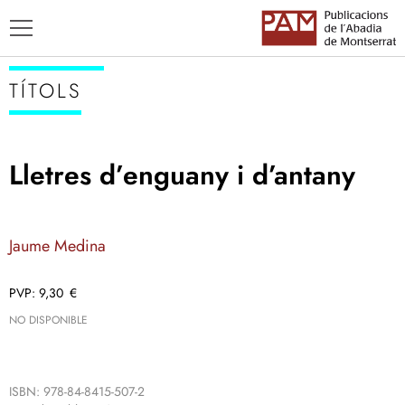
TÍTOLS
Lletres d’enguany i d’antany
TÍTOLS
AUTORS
Jaume Medina
ENSENYAMENT CATALÀ
9,30
€
NO DISPONIBLE
ISBN: 978-84-8415-507-2