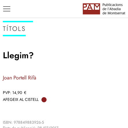
TÍTOLS
Llegim?
TÍTOLS
AUTORS
Joan Portell Rifà
ENSENYAMENT CATALÀ
14,90
€
AFEGEIX AL CISTELL
ISBN: 978849883926-5