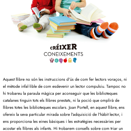
Aquest llibre no són les instruccions d'ús de com fer lectors voraços, ni
el mètode infal·lible de com esdevenir un lector compulsiu. Tampoc no
hi trobareu la paraula màgica per aconseguir que les biblioteques
catalanes tinguin tots els llibres prestats, ni la poció que omplirà de
llibres totes les biblioteques escolars. Joan Portell, en aquest llibre, ens
ofereix la seva particular mirada sobre l'adquisició de l'hàbit lector, i
ens proporciona les eines bàsiques i les estratègies necessàries per
acostar els llibres als infants. Hi trobarem consells sobre com triar un