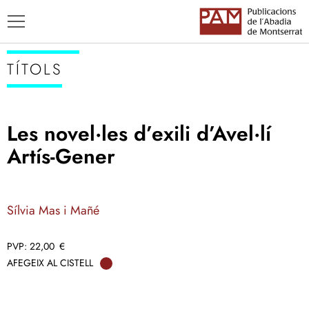
TÍTOLS
Les novel·les d’exili d’Avel·lí
TÍTOLS
Artís-Gener
AUTORS
ENSENYAMENT CATALÀ
Sílvia Mas i Mañé
22,00
€
AFEGEIX AL CISTELL