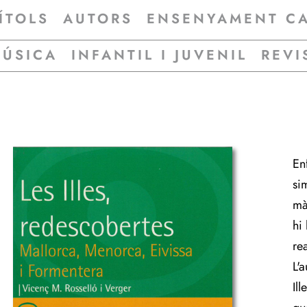
ÍTOLS
AUTORS
ENSENYAMENT C
MÚSICA
INFANTIL I JUVENIL
REVI
En
sim
mà
hi
rea
L'
Il