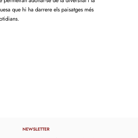
e permetran adonar-se de la diversitat i la
quesa que hi ha darrere els paisatges més
otidians.
NEWSLETTER