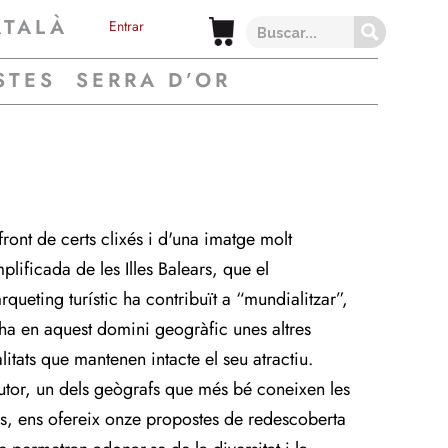
ATALÀ
Entrar
STES
SERRA D’OR
front de certs clixés i d'una imatge molt
plificada de les Illes Balears, que el
rqueting turístic ha contribuït a “mundialitzar”,
 ha en aquest domini geogràfic unes altres
litats que mantenen intacte el seu atractiu.
autor, un dels geògrafs que més bé coneixen les
les, ens ofereix onze propostes de redescoberta