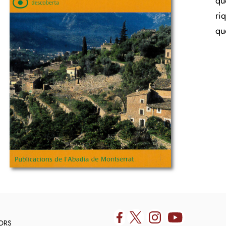
qu
ri
qu
DORS