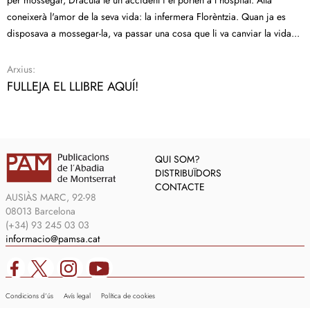
per mossegar, Dràcula té un accident i el porten a l'hospital. Allà
coneixerà l'amor de la seva vida: la infermera Florèntzia. Quan ja es
disposava a mossegar-la, va passar una cosa que li va canviar la vida...
Arxius:
FULLEJA EL LLIBRE AQUÍ!
QUI SOM?
DISTRIBUÏDORS
CONTACTE
AUSIÀS MARC, 92-98
08013 Barcelona
(+34) 93 245 03 03
informacio@pamsa.cat
Condicions d’ús
Avís legal
Política de cookies