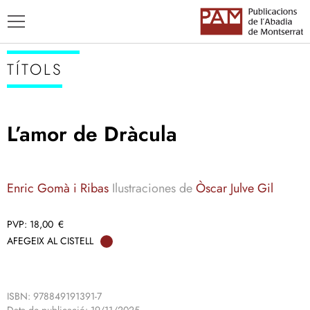
TÍTOLS
L’amor de Dràcula
TÍTOLS
AUTORS
Enric Gomà i Ribas
Ilustraciones de
Òscar Julve Gil
ENSENYAMENT CATALÀ
18,00
€
AFEGEIX AL CISTELL
ISBN: 978849191391-7