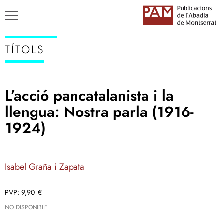
TÍTOLS
L’acció pancatalanista i la
TÍTOLS
llengua: Nostra parla (1916-
AUTORS
1924)
ENSENYAMENT CATALÀ
Isabel Graña i Zapata
9,90
€
NO DISPONIBLE