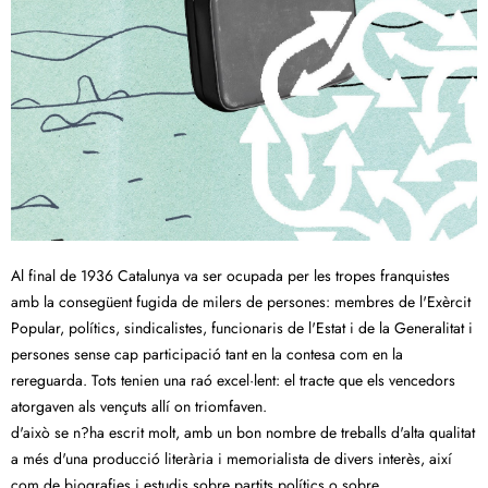
Al final de 1936 Catalunya va ser ocupada per les tropes franquistes
amb la consegüent fugida de milers de persones: membres de l'Exèrcit
Popular, polítics, sindicalistes, funcionaris de l'Estat i de la Generalitat i
persones sense cap participació tant en la contesa com en la
rereguarda. Tots tenien una raó excel·lent: el tracte que els vencedors
atorgaven als vençuts allí on triomfaven.
d'això se n?ha escrit molt, amb un bon nombre de treballs d'alta qualitat
a més d'una producció literària i memorialista de divers interès, així
com de biografies i estudis sobre partits polítics o sobre