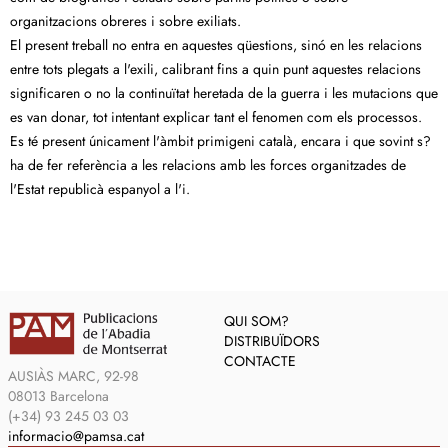
organitzacions obreres i sobre exiliats.
El present treball no entra en aquestes qüestions, sinó en les relacions
entre tots plegats a l'exili, calibrant fins a quin punt aquestes relacions
significaren o no la continuïtat heretada de la guerra i les mutacions que
es van donar, tot intentant explicar tant el fenomen com els processos.
Es té present únicament l'àmbit primigeni català, encara i que sovint s?
ha de fer referència a les relacions amb les forces organitzades de
l'Estat republicà espanyol a l'i.
QUI SOM?
DISTRIBUÏDORS
CONTACTE
AUSIÀS MARC, 92-98
08013 Barcelona
(+34) 93 245 03 03
informacio@pamsa.cat