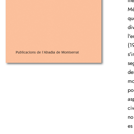
lit
Mé
qu
di
l'
(1
s'
seg
de
mo
po
as
ci
no
es