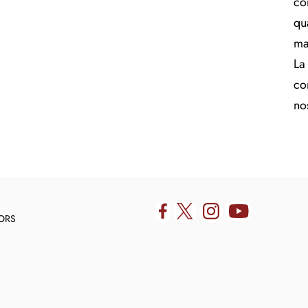
co
qu
ma
La 
co
no
DORS