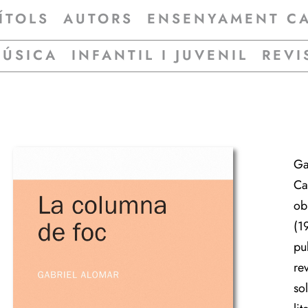
ÍTOLS
AUTORS
ENSENYAMENT C
MÚSICA
INFANTIL I JUVENIL
REVI
Ga
Ca
ob
(1
pu
re
so