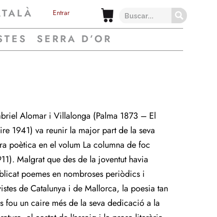
ATALÀ
Entrar
STES
SERRA D’OR
briel Alomar i Villalonga (Palma 1873 – El
ire 1941) va reunir la major part de la seva
ra poètica en el volum La columna de foc
911). Malgrat que des de la joventut havia
blicat poemes en nombroses periòdics i
vistes de Catalunya i de Mallorca, la poesia tan
ls fou un caire més de la seva dedicació a la