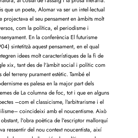
eratura, al costat de l'assaig i la prosa literària.
s que un poeta, Alomar va ser un intel·lectual
e projectava el seu pensament en àmbits molt
versos, com la política, el periodisme i
ensenyament. En la conferència El futurisme
904) sintetitzà aquest pensament, en el qual
integren idees molt característiques de la fi de
le xix, tant des de l'àmbit social i polític com
s del terreny purament estètic. També el
dernisme es palesa en la major part dels
emes de La columna de foc, tot i que en alguns
pectes –com el classicisme, l'arbitrarisme i el
vilisme– coincideixi amb el noucentisme. Això
 obstant, l'obra poètica de l'escriptor mallorquí
 va ressentir del nou context noucentista, així