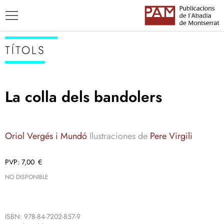
TÍTOLS
La colla dels bandolers
TÍTOLS
AUTORS
Oriol Vergés i Mundó
Ilustraciones de
Pere Virgili
ENSENYAMENT CATALÀ
7,00
€
NO DISPONIBLE
ISBN: 978-84-7202-857-9