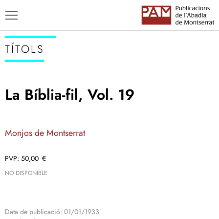
TÍTOLS
La Bíblia-fil, Vol. 19
TÍTOLS
AUTORS
Monjos de Montserrat
ENSENYAMENT CATALÀ
50,00
€
NO DISPONIBLE
Data de publicació: 01/01/1933