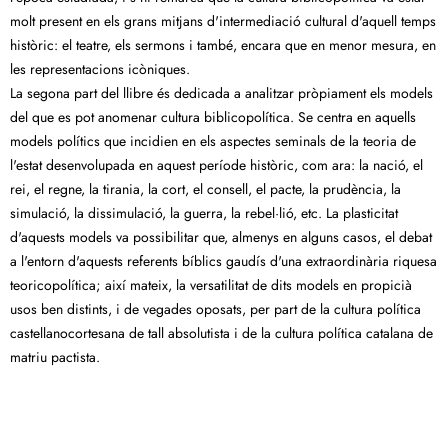
molt present en els grans mitjans d'intermediació cultural d'aquell temps
històric: el teatre, els sermons i també, encara que en menor mesura, en
les representacions icòniques.
La segona part del llibre és dedicada a analitzar pròpiament els models
del que es pot anomenar cultura biblicopolítica. Se centra en aquells
models polítics que incidien en els aspectes seminals de la teoria de
l'estat desenvolupada en aquest període històric, com ara: la nació, el
rei, el regne, la tirania, la cort, el consell, el pacte, la prudència, la
simulació, la dissimulació, la guerra, la rebel·lió, etc. La plasticitat
d'aquests models va possibilitar que, almenys en alguns casos, el debat
a l'entorn d'aquests referents bíblics gaudís d'una extraordinària riquesa
teoricopolítica; així mateix, la versatilitat de dits models en propicià
usos ben distints, i de vegades oposats, per part de la cultura política
castellanocortesana de tall absolutista i de la cultura política catalana de
matriu pactista.