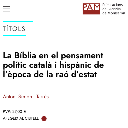
TÍTOLS
La Bíblia en el pensament
TÍTOLS
polític català i hispànic de
AUTORS
l’època de la raó d’estat
ENSENYAMENT CATALÀ
Antoni Simon i Tarrés
27,00
€
AFEGEIX AL CISTELL