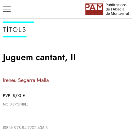
TÍTOLS
Juguem cantant, II
TÍTOLS
AUTORS
Ireneu Segarra Malla
ENSENYAMENT CATALÀ
8,00
€
NO DISPONIBLE
ISBN: 978-84-7202-436-6