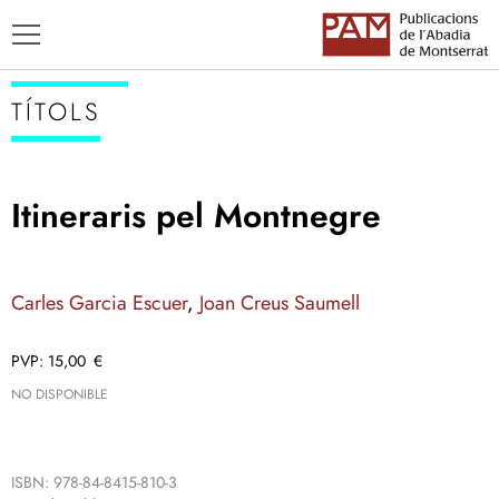
TÍTOLS
Itineraris pel Montnegre
TÍTOLS
AUTORS
Carles Garcia Escuer
,
Joan Creus Saumell
ENSENYAMENT CATALÀ
15,00
€
NO DISPONIBLE
ISBN: 978-84-8415-810-3