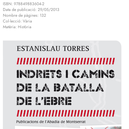
ISBN: 978849883604-2
Data de publicació: 29/05/2013
Nombre de pàgines: 132
Col·lecció: Vària
Matèria: Història