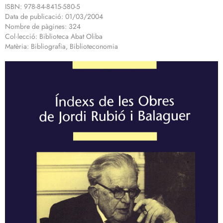
ISBN: 978-84-8415-580-5
Data de publicació: 01/03/2004
Nombre de pàgines: 324
Col·lecció: Biblioteca Abat Oliba
Matèria: Bibliografia, Biblioteconomia