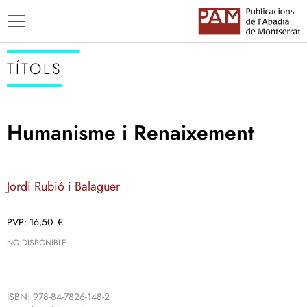
TÍTOLS
Humanisme i Renaixement
TÍTOLS
AUTORS
Jordi Rubió i Balaguer
ENSENYAMENT CATALÀ
16,50
€
NO DISPONIBLE
ISBN: 978-84-7826-148-2