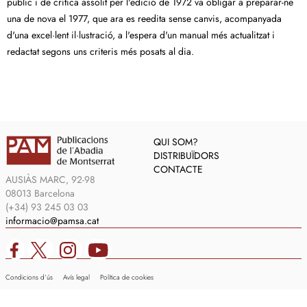
públic i de crítica assolit per l'edició de 1972 va obligar a preparar-ne
una de nova el 1977, que ara es reedita sense canvis, acompanyada
d'una excel·lent il·lustració, a l'espera d'un manual més actualitzat i
redactat segons uns criteris més posats al dia.
QUI SOM?
DISTRIBUÏDORS
CONTACTE
AUSIÀS MARC, 92-98
08013 Barcelona
(+34) 93 245 03 03
informacio@pamsa.cat
Condicions d’ús
Avís legal
Política de cookies