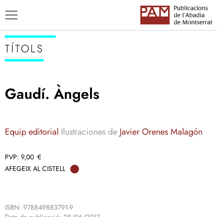
TÍTOLS
Gaudí. Àngels
TÍTOLS
AUTORS
Equip editorial
Ilustraciones de
Javier Orenes Malagón
ENSENYAMENT CATALÀ
9,00
€
AFEGEIX AL CISTELL
ISBN: 978849883791-9