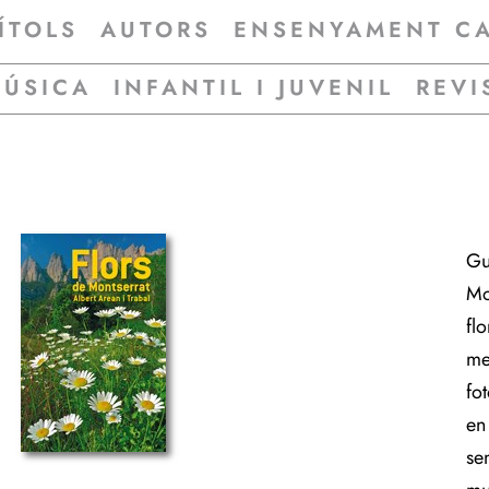
ÍTOLS
AUTORS
ENSENYAMENT C
MÚSICA
INFANTIL I JUVENIL
REVI
Gu
Mo
flo
med
fot
en 
se