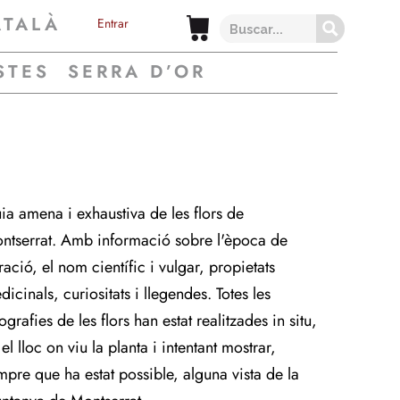
ATALÀ
Entrar
STES
SERRA D’OR
ia amena i exhaustiva de les flors de
ntserrat. Amb informació sobre l'època de
ració, el nom científic i vulgar, propietats
icinals, curiositats i llegendes. Totes les
ografies de les flors han estat realitzades in situ,
el lloc on viu la planta i intentant mostrar,
mpre que ha estat possible, alguna vista de la