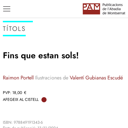
TÍTOLS
Fins que estan sols!
TÍTOLS
AUTORS
Raimon Portell
Ilustraciones de
Valentí Gubianas Escudé
ENSENYAMENT CATALÀ
18,00
€
AFEGEIX AL CISTELL
ISBN: 978849191343-6