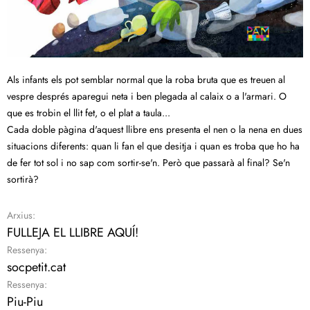
Als infants els pot semblar normal que la roba bruta que es treuen al
vespre després aparegui neta i ben plegada al calaix o a l'armari. O
que es trobin el llit fet, o el plat a taula...
Cada doble pàgina d'aquest llibre ens presenta el nen o la nena en dues
situacions diferents: quan li fan el que desitja i quan es troba que ho ha
de fer tot sol i no sap com sortir-se'n. Però que passarà al final? Se'n
sortirà?
Arxius:
FULLEJA EL LLIBRE AQUÍ!
Ressenya:
socpetit.cat
Ressenya:
Piu-Piu